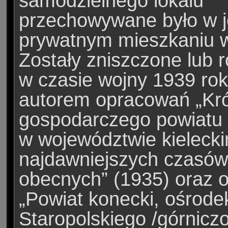
samodzielnego lokalu
przechowywane było w 
prywatnym mieszkaniu w
Zostały zniszczone lub 
w czasie wojny 1939 rok
autorem opracowań „Krót
gospodarczego powiatu
w województwie kieleck
najdawniejszych czasów
obecnych” (1935) oraz 
„Powiat konecki, ośrode
Staropolskiego /górnicz