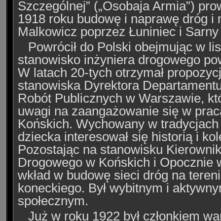
Szczególnej” („Osobaja Armia”) pro
1918 roku budowę i naprawę dróg i
Malkowicz poprzez Łuniniec i Sarn
Powrócił do Polski obejmując w lis
stanowisko inżyniera drogowego po
W latach 20-tych otrzymał propozycj
stanowiska Dyrektora Departamentu
Robót Publicznych w Warszawie, któr
uwagi na zaangażowanie się w prac
Końskich. Wychowany w tradycjach 
dziecka interesował się historią i k
Pozostając na stanowisku Kierowni
Drogowego w Końskich i Opocznie 
wkład w budowę sieci dróg na teren
koneckiego. Był wybitnym i aktywn
społecznym.
Już w roku 1922 był członkiem wa