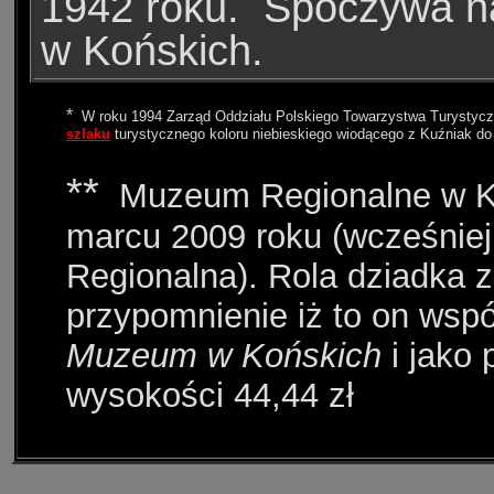
1942 roku.
Spoczywa n
w Końskich.
*
W roku 1994 Zarząd Oddziału Polskiego Towarzystwa Turystyczn
szlaku
turystycznego koloru niebieskiego wiodącego z Kuźniak do
**
Muzeum Regionalne w Ko
marcu 2009 roku (wcześniej
Regionalna
). Rola dziadka 
przypomnienie iż to on wsp
Muzeum w Końskich
i jako 
wysokości 44,44 zł