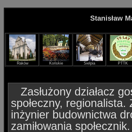
Stanisław 
Raków
Końskie
Sielpia
PTTK
Zasłużony działacz go
społeczny, regionalista
inżynier budownictwa d
zamiłowania społecznik